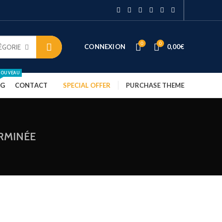
0
0
CONNEXION
0,00
€
ÉGORIE
NOUVEAU
NG
CONTACT
SPECIAL OFFER
PURCHASE THEME
RMINÉE