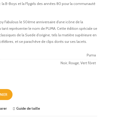
 la B-Boys et la Flygirls des années 80 pour la communauté
Boy Fabulous le 50ème anniversaire d’une icône de la
 a tant représenter le nom de PUMA. Cette édition spéciale se
assiques de la Suede d’origine, tels la matière supérieure en
 célèbres, et se parachève de clips dorés sur ses lacets.
Puma
Noir, Rouge, Vert fôret
NIER
arer
Guide de taille